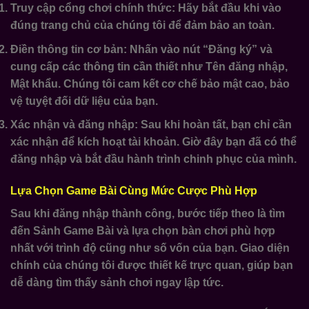
Truy cập cổng chơi chính thức: Hãy bắt đầu khi vào
đúng trang chủ của chúng tôi để đảm bảo an toàn.
Điền thông tin cơ bản: Nhấn vào nút “Đăng ký” và
cung cấp các thông tin cần thiết như Tên đăng nhập,
Mật khẩu. Chúng tôi cam kết cơ chế bảo mật cao, bảo
vệ tuyệt đối dữ liệu của bạn.
Xác nhận và đăng nhập: Sau khi hoàn tất, bạn chỉ cần
xác nhận để kích hoạt tài khoản. Giờ đây bạn đã có thể
đăng nhập và bắt đầu hành trình chinh phục của mình.
Lựa Chọn
Game Bài
Cùng Mức Cược Phù Hợp
Sau khi đăng nhập thành công, bước tiếp theo là tìm
đến Sảnh Game Bài và lựa chọn bàn chơi phù hợp
nhất với trình độ cũng như số vốn của bạn. Giao diện
chính của chúng tôi được thiết kế trực quan, giúp bạn
dễ dàng tìm thấy sảnh chơi ngay lập tức.