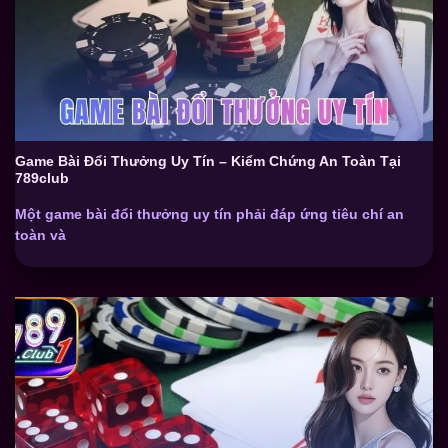
Game Bài Đổi Thưởng Uy Tín – Kiểm Chứng An Toàn Tại
789club
Một game bài đổi thưởng uy tín phải đáp ứng tiêu chí an
toàn và