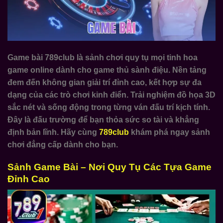
Game bài
789club là sảnh chơi quy tụ mọi tinh hoa
game online dành cho game thủ sành điệu. Nền tảng
đem đến không gian giải trí đỉnh cao, kết hợp sự đa
dạng của các trò chơi kinh điển. Trải nghiệm đồ họa 3D
sắc nét và sống động trong từng ván đấu trí kịch tính.
Đây là đấu trường để bạn thỏa sức so tài và khẳng
định bản lĩnh. Hãy cùng
789club
khám phá ngay sảnh
chơi đẳng cấp dành cho bạn.
Sảnh
Game Bài
– Nơi Quy Tụ Các Tựa Game
Đỉnh Cao