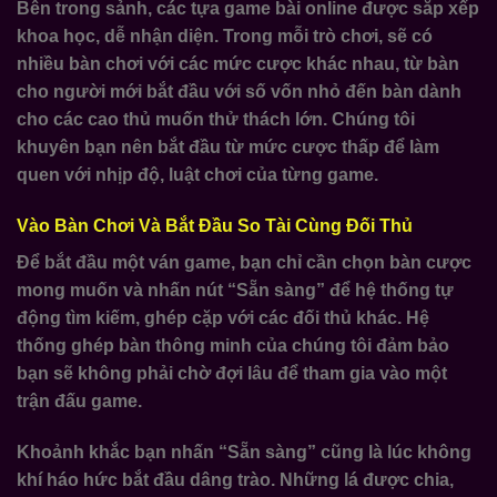
Bên trong sảnh, các tựa game bài online được sắp xếp
khoa học, dễ nhận diện. Trong mỗi trò chơi, sẽ có
nhiều bàn chơi với các mức cược khác nhau, từ bàn
cho người mới bắt đầu với số vốn nhỏ đến bàn dành
cho các cao thủ muốn thử thách lớn. Chúng tôi
khuyên bạn nên bắt đầu từ mức cược thấp để làm
quen với nhịp độ, luật chơi của từng game.
Vào Bàn Chơi Và Bắt Đầu So Tài Cùng Đối Thủ
Để bắt đầu một ván game, bạn chỉ cần chọn bàn cược
mong muốn và nhấn nút “Sẵn sàng” để hệ thống tự
động tìm kiếm, ghép cặp với các đối thủ khác. Hệ
thống ghép bàn thông minh của chúng tôi đảm bảo
bạn sẽ không phải chờ đợi lâu để tham gia vào một
trận đấu game.
Khoảnh khắc bạn nhấn “Sẵn sàng” cũng là lúc không
khí háo hức bắt đầu dâng trào. Những lá được chia,