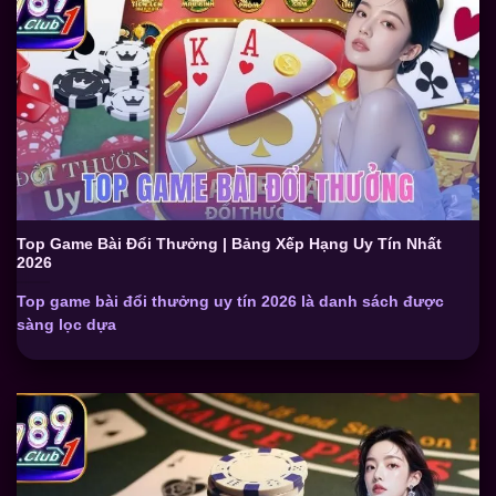
Top Game Bài Đổi Thưởng | Bảng Xếp Hạng Uy Tín Nhất
2026
Top game bài đổi thưởng uy tín 2026 là danh sách được
sàng lọc dựa