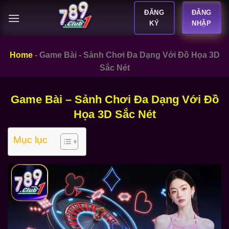
Bỏ
ĐĂNG
ĐĂNG
qua
KÝ
NHẬP
nội
dung
Home
-
Game Bài - Sảnh Chơi Đa Dạng Với Đồ Họa 3D
Sắc Nét
Game Bài – Sảnh Chơi Đa Dạng Với Đồ
Họa 3D Sắc Nét
Mục lục