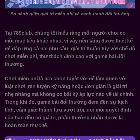
So sánh giữa giải trí miễn phí và cạnh tranh đổi thưởng
Tại 789club, chúng tôi hiểu rằng mỗi người chơi có
một mục tiêu khác nhau, vì vậy nền tảng được thiết kế
để đáp ứng cả hai nhu cầu: giải trí thuần túy với chế độ
chơi miễn phí, thử thách đỉnh cao với game bài đổi
thưởng.
Chơi miễn phí là lựa chọn tuyệt vời để làm quen với
luật chơi, rèn luyện kỹ năng hoặc đơn giản là giải trí
nhẹ nhàng mà không có bất kỳ áp lực nào về tài chính.
Trong khi đó, game bài đổi thưởng đem đến sự kịch
tính, cảm giác thành tựu vượt trội, nơi mỗi quyết định
của bạn đều có giá trị, phần thưởng nhận được là
hoàn toàn thực tế.