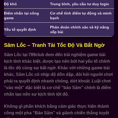
Độ khó
Trung bình, yêu cầu tư duy logic
Điểm nhấn tại cổng
Cơ chế tính điểm tự động và minh
game
bạch
Phán đoán chính xác và kỹ năng
Yếu tố quyết định
xếp bài
Sâm Lốc – Tranh Tài Tốc Độ Và Bất Ngờ
Sâm Lốc tại 789club đem đến trải nghiệm game bài
kịch tính khác biệt, được tạo nên bởi hai yếu tố chính
là tốc độ cùng sự bất ngờ. Khác với những game bài
khác, Sâm Lốc có nhịp độ dồn dập, đòi hỏi người chơi
phải ra quyết định nhanh chóng, dứt khoát. Luật chơi
“vào một” đặc biệt là cơ chế “báo Sâm” chính là điểm
nhấn tạo nên sự kịch tính tột độ.
Không gì phấn khích bằng cảm giác thực hiện thành
công một pha “Báo Sâm” và giành chiến thắng tuyệt