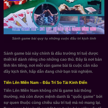
Sảnh game bài quy tụ những cuộc đấu trí kịch tính
Sảnh game bài này chính là đấu trường trí tuệ được
thiết kế dành riêng cho những cao thủ. Đây là nơi bản
lĩnh lên tiếng, nơi mỗi ván game bài là cuộc cân não
đầy kịch tính, hấp dẫn đang chờ bạn trải nghiệm.
Tiến Lên Miền Nam – Đấu Trí So Tài Kinh Điển
Tiến Lên Miền Nam không chỉ là game bài thông
thường, mà còn được mệnh danh là “quốc game” bởi
sự quen thuộc cùng chiều sâu trí tuệ mà nó mang lại.